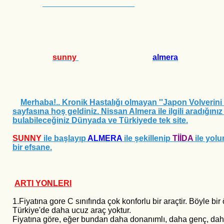
sunny
almera
Merhaba!.. Kronik Hastalığı olmayan ''Japon Volverini
sayfasına hoş geldiniz. Nissan Almera ile ilgili aradığınız
bulabileceğiniz Dünyada ve Türkiyede tek site.
SUNNY
ile başlayıp
ALMERA
ile şekillenip
TİİDA
ile yol
bir efsane.
ARTI YONLERI
1.Fiyatına gore C sınıfında çok konforlu bir
araçtir. Böyle bir 
Türkiye'de daha ucuz araç yoktur.
Fiyatına göre, eğer bundan daha donanımlı, daha genç, dah